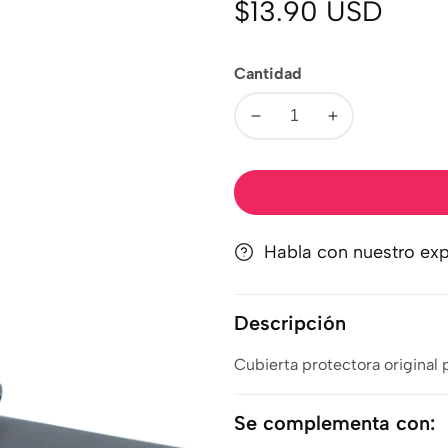
Precio
$13.90 USD
regular
Cantidad
Disminuir
Aumentar
cantidad
cantidad
Habla con nuestro exp
Descripción
Cubierta protectora original 
Se complementa con: