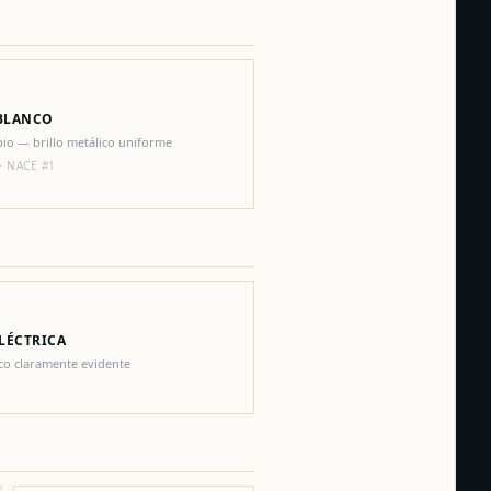
BLANCO
io — brillo metálico uniforme
 · NACE #1
LÉCTRICA
ico claramente evidente