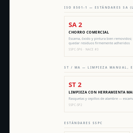
ISO 8501-1 — ESTÁNDARES SA 
SA 2
CHORRO COMERCIAL
Escama, óxido y pintura bien removidos
quedar residuos firmemente adheridos
SSPC-SP6 · NACE #3
ST / MA — LIMPIEZA MANUAL, 
ST 2
LIMPIEZA CON HERRAMIENTA M
Rasquetas y cepillos de alambre — escam
SSPC-SP2
ESTÁNDARES SSPC