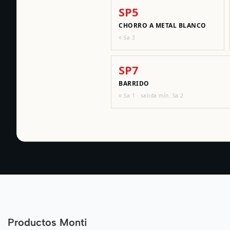
SP5
CHORRO A METAL BLANCO
≡ Sa 3
SP7
BARRIDO
≡ Sa 1 · salida mín. Sa 2
Productos Monti