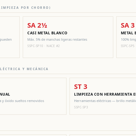
(LIMPIEZA POR CHORRO)
SA 2½
SA 3
CASI METAL BLANCO
METAL 
; pueden
Máx. 5% de manchas ligeras restantes
100% limp
SSPC-SP10 · NACE #2
SSPC-SP5
ELÉCTRICA Y MECÁNICA
ST 3
ANUAL
LIMPIEZA CON HERRAMIENTA E
a y óxido sueltos removidos
Herramientas eléctricas — brillo metál
SSPC-SP3