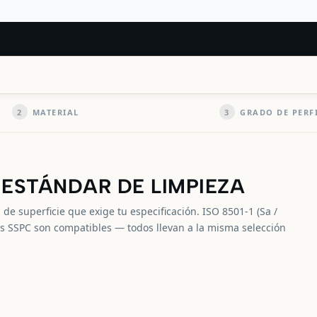
2
MATERIAL
3
GRADO DE PERF
 ESTÁNDAR DE LIMPIEZA
 de superficie que exige tu especificación. ISO 8501-1 (Sa /
res SSPC son compatibles — todos llevan a la misma selección