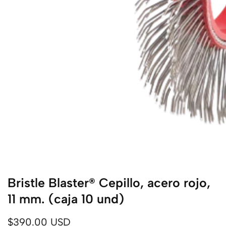
ista
ápida
Bristle Blaster® Cepillo, acero rojo,
11 mm. (caja 10 und)
Precio
$390.00 USD