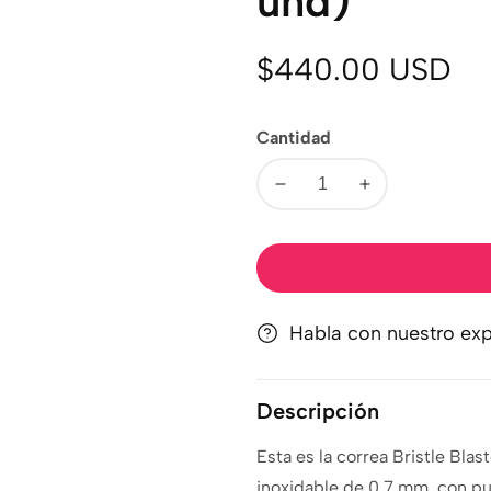
und)
Precio
$440.00 USD
regular
Cantidad
Disminuir
Aumentar
cantidad
cantidad
Habla con nuestro exp
Descripción
Esta es la correa Bristle Bl
inoxidable de 0.7 mm, con pu