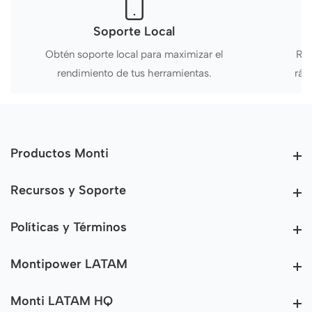
Soporte Local
Obtén soporte local para maximizar el
Rec
rendimiento de tus herramientas.
ráp
Productos Monti
Productos Monti
Recursos y Soporte
Recursos y Soporte
Políticas y Términos
Políticas y Términos
Montipower LATAM
Montipower LATAM
Monti LATAM HQ
Monti LATAM HQ