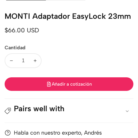
MONTI Adaptador EasyLock 23mm
Precio
$66.00 USD
regular
Cantidad
Disminuir
Aumentar
cantidad
cantidad
Añadir a cotización
Pairs well with
Habla con nuestro experto, Andrés