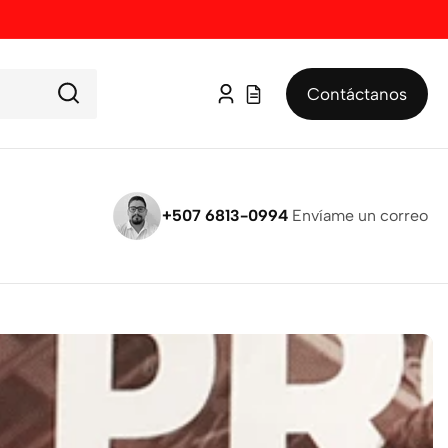
Contáctanos
Iniciar
sesión
+507 6813-0994
Envíame un correo