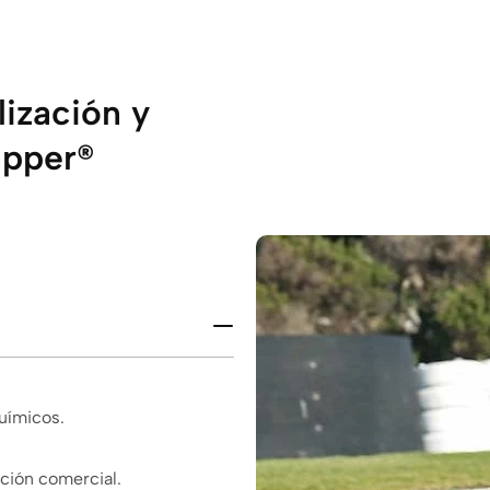
ización y
apper®
químicos.
ación comercial.