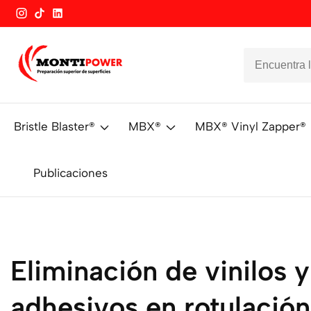
Instagram
TikTok
Vimeo
Bristle Blaster®
MBX®
MBX® Vinyl Zapper®
Publicaciones
Eliminación de vinilos y
adhesivos en rotulación