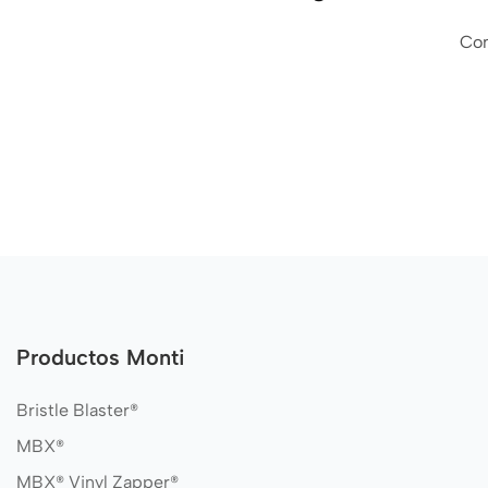
Con
Productos Monti
Bristle Blaster®
MBX®
MBX® Vinyl Zapper®