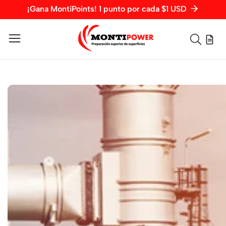
¡Gana MontiPoints! 1 punto por cada $1 USD